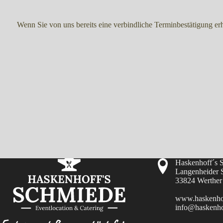
Wenn Sie von uns bereits eine verbindliche Terminbestätigung er
Haskenhoff´s 
Langenheider S
33824 Werther
www.haskenhof
info@haskenho